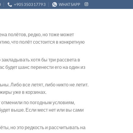
0
+905350317793
WHATSAPP
на полётов, редко, но тоже может
тию, что полёт состоится в конкретную
закладывать хотя бы три рассвета в
ас будет шанс перенести его на один из
. Либо все летят, либо никто не летит.
ажиры уже в корзинах.
т отменили по погодным условиям,
удет выше. Если мест нет или вы сами
ы, но это редкость и рассчитывать на