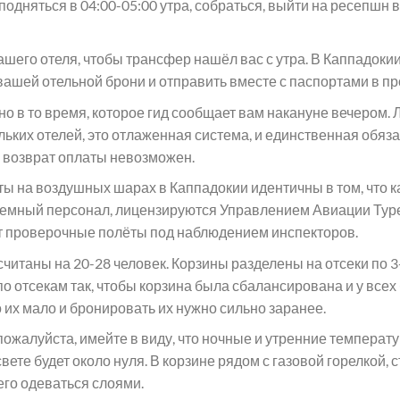
подняться в 04:00-05:00 утра, собраться, выйти на ресепшн 
ашего отеля, чтобы трансфер нашёл вас с утра. В Каппадоки
вашей отельной брони и отправить вместе с паспортами в п
о в то время, которое гид сообщает вам накануне вечером. 
ьких отелей, это отлаженная система, и единственная обяза
 и возврат оплаты невозможен.
на воздушных шарах в Каппадокии идентичны в том, что каса
земный персонал, лицензируются Управлением Авиации Тур
т проверочные полёты под наблюдением инспекторов.
итаны на 20-28 человек. Корзины разделены на отсеки по 3-
 отсекам так, чтобы корзина была сбалансирована и у всех 
 их мало и бронировать их нужно сильно заранее.
пожалуйста, имейте в виду, что ночные и утренние температ
вете будет около нуля. В корзине рядом с газовой горелкой, 
его одеваться слоями.