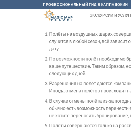
Skip
ПРОФЕССИОНАЛЬНЫЙ ГИД В КАППАДОКИИ
to
ЭКСКУРСИИ И УСЛУГ
content
Полёты на воздушных шарах совершают
случится в любой сезон, всё зависит
дату.
По возможности полёт необходимо бро
ваше путешествие. Таким образом, есл
следующих дней.
Разрешения на полёт даются компания
Иногда отмена полётов происходит нак
В случае отмены полёта из-за погод
обычно есть возможность перенести е
не хотите переносить бронирование, 
Полёты совершаются только на рассве