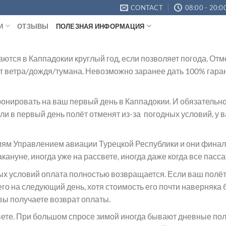
CONTACT
08:00 - 20:0
И
ОТЗЫВЫ
ПОЛЕЗНАЯ ИНФОРМАЦИЯ
ся в Каппадокии круглый год, если позволяет погода. Отме
 от ветра/дождя/тумана. Невозможно заранее дать 100% гаран
нировать на ваш первый день в Каппадокии. И обязательно 
и в первый день полёт отменят из-за погодных условий, у в
м Управлением авиации Турецкой Республики и они финальны
ануне, иногда уже на рассвете, иногда даже когда все пасс
ных условий оплата полностью возвращается. Если ваш полё
го на следующий день, хотя стоимость его почти наверняка б
вы получаете возврат оплаты.
те. При большом спросе зимой иногда бывают дневные полёт