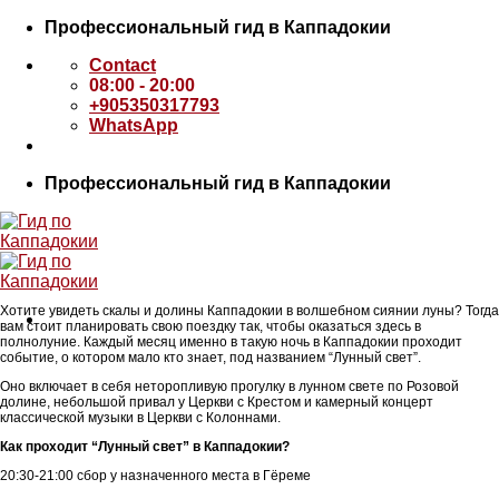
Skip
Профессиональный гид в Каппадокии
to
Contact
content
08:00 - 20:00
+905350317793
WhatsApp
Профессиональный гид в Каппадокии
Хотите увидеть скалы и долины Каппадокии в волшебном сиянии луны? Тогда
вам стоит планировать свою поездку так, чтобы оказаться здесь в
полнолуние. Каждый месяц именно в такую ночь в Каппадокии проходит
событие, о котором мало кто знает, под названием “Лунный свет”.
Оно включает в себя неторопливую прогулку в лунном свете по Розовой
долине, небольшой привал у Церкви с Крестом и камерный концерт
классической музыки в Церкви с Колоннами.
Как проходит “Лунный свет” в Каппадокии?
20:30-21:00 сбор у назначенного места в Гёреме