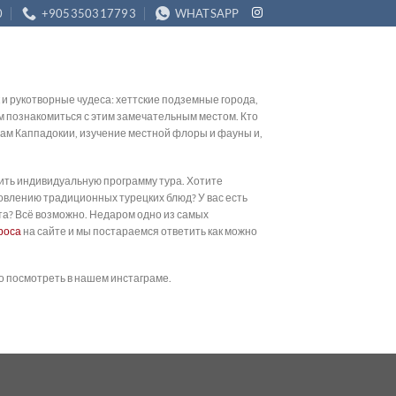
0
+905350317793
WHATSAPP
и рукотворные чудеса: хеттские подземные города,
м познакомиться с этим замечательным местом. Кто
инам Каппадокии, изучение местной флоры и фауны и,
авить индивидуальную программу тура. Хотите
овлению традиционных турецких блюд? У вас есть
ста? Всё возможно. Недаром одно из самых
роса
на сайте и мы постараемся ответить как можно
о посмотреть в нашем инстаграме.