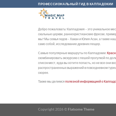
Skip
ПРОФЕССИОНАЛЬНЫЙ ГИД В КАППАДОКИИ
to
content
Добро пожаловать! Каппадокия – это уникальное мес
скальные церкви, раннехристианские фрески, приме
мы? Мы семья гидов – Хакан и Юлия Асан, а также н
само собой, исследование древних пещер.
Самые популярные маршруты по Каппадокии:
Красн
скомбинировать экскурсию с пешей прогулкой по дол
список мест, куда вы хотите попасть, но не все они
распространенных выражений в повседневном турец
скорее.
Также мы делимся
полезной информацией о Каппад
Copyright 2026 ©
Flatsome Theme