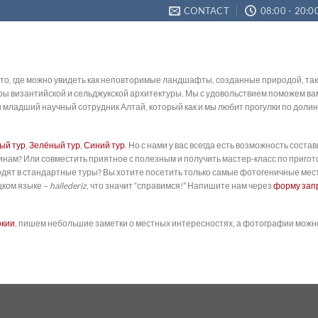
CONTACT
08:00 - 20:0
то, где можно увидеть как неповторимые ландшафты, созданные природой, так 
ры византийской и сельджукской архитектуры. Мы с удовольствием поможем ва
аш младший научный сотрудник Алтай, который как и мы любит прогулки по дол
ый тур
,
Зелёный тур
,
Синий тур
. Но с нами у вас всегда есть возможность сост
инам? Или совместить приятное с полезным и получить мастер-класс по пригот
 входят в стандартные туры? Вы хотите посетить только самые фотогеничные ме
ком языке –
hallederiz
, что значит “справимся!” Напишите нам через
форму зап
окии
, пишем небольшие заметки о местных интересностях, а фотографии можн