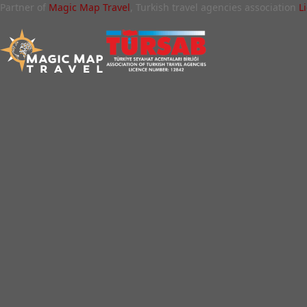
Partner of
Magic Map Travel
, Turkish travel agencies association
L